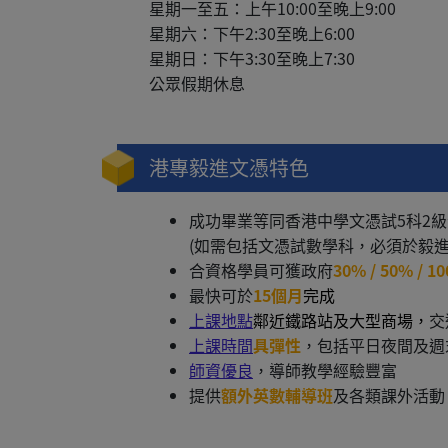
星期一至五：上午10:00至晚上9:00
星期六：下午2:30至晚上6:00
星期日：下午3:30至晚上7:30
公眾假期休息
港專毅進文憑特色
成功畢業等同香港中學文憑試5科2
(如需包括文憑試數學科，必須於毅
合資格學員可獲政府
30% / 50% / 1
最快可於
15個月
完成
上課地點
鄰近鐵路站及大型商場，
交
上課時間
具彈性
，包括平日夜間及週
師資優良
，導師教學經驗豐富
提供
額外英數輔導班
及各類課外活動