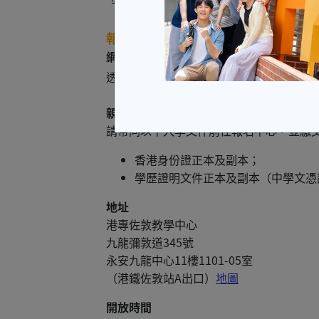
*學員如需申請免入息審查貸款計劃「暫緩繳交學
報名方法
網上報名
透過「
港專網上報名平台
」報讀本季開辦
親身報名
請帶同以下入學文件前往報名中心，並繳
香港身份證正本及副本；
學歷證明文件正本及副本（中學文憑
地址
港專佐敦教學中心
九龍彌敦道345號
永安九龍中心11樓1101-05室
（港鐵佐敦站A出口）
地圖
開放時間