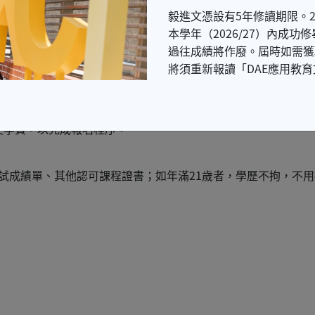
費」，請致電2380 1988或WhatsApp 6547 0655
毅進文憑設有5年修讀期限。2
本學年（2026/27）內成
過往成績將作廢。屆時如需獲取
將須重新報讀「DAE應用教
之課程
交學費，以完成報名程序。
試成績單、其他認可課程證書；如年滿21歲者，學歷不拘，不用