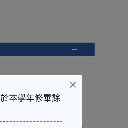
×
的指定3科）學費每科HK$ 4,488（已
需於本學年修畢餘