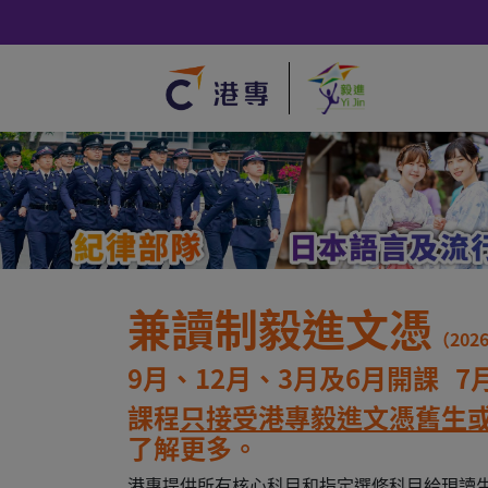
兼讀制
毅進文憑
（202
9月、12月、3月及6月開課 7
課程
只接受港專毅進文憑舊生
了解更多。
港專提供所有核心科目和指定選修科目給現讀生