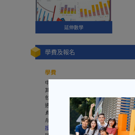
延伸數學
學費及報名
學費
中國語文及英國語文科學費每科HK$ 8,97
其餘科目（包括：數學、延伸數學及4個選修
包括報名費HK$20）
通識教育、人際傳意技巧科學費每科HK$3,
費用以每次報讀科目計算，不須一次過繳付 
除課程取消或額滿外，一經取錄，學費概
按此瀏覽「政府資助30% / 50% / 100