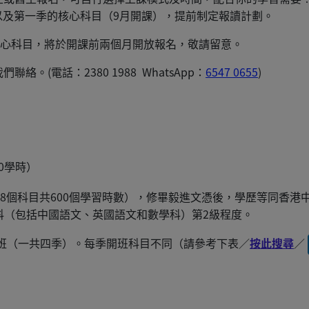
*，以及第一季的核心科目（9月開課），提前制定報讀計劃。
的核心科目，將於開課前兩個月開放報名，敬請留意。
(電話：2380 1988 WhatsApp：
6547 0655
)
0學時）
8個科目共600個學習時數），修畢毅進文憑後，學歷等同香港中學
 科（包括中國語文、英國語文和數學科）第2級程度。
6月開班（一共四季）。每季開班科目不同（請參考下表／
按此搜尋
／