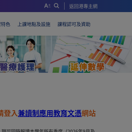
返回港專主網
程特色
上課地點及設施
課程認可及資助
請登入
兼讀制應用教育文憑
網站
可同時報讀本學年所有季度（2026年9月及