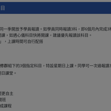
科目
同一季開放予學員報讀。如學員同時報讀3科，即6個月內完成
開課，如遇心儀科目快將開課，建議優先報讀該科目。
開」，上課時間可自行配搭
修群
組下的3個指定科目，特設星期日上課。同學可一次過報讀
期日課堂。
間更自主
開班
成課程