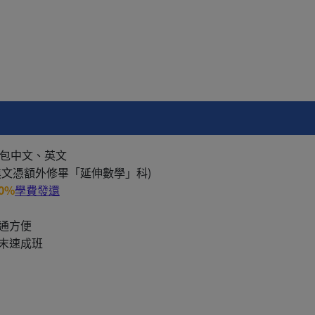
級包中文、英文
進文憑額外修畢「延伸數學」科)
00%
學費發還
通方便
末速成班