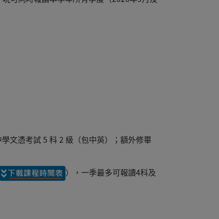
文憑考試 5 科 2 級（包中英）；額外修畢
），一季最多可報讀4科及