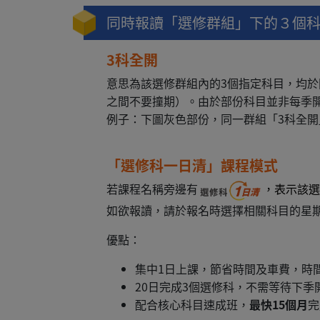
同時報讀「選修群組」下的３個
3科全開
意思為該選修群組內的3個指定科目，均於
之間不要撞期）。由於部份科目並非每季
例子：下圖灰色部份，同一群組「3科全
「選修科一日清」課程模式
若課程名稱旁邊有
，表示該選
如欲報讀，請於報名時選擇相關科目的星
優點：
集中1日上課，節省時間及車費，時
20日完成3個選修科，不需等待下季
配合核心科目速成班，
最快
15個月
完