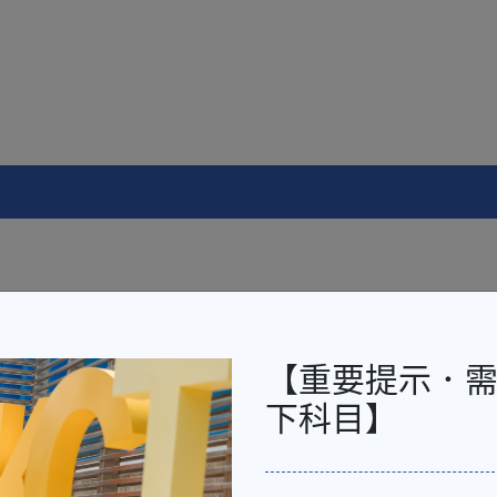
6（已包括報名費HK$40）
群組 - 紀律部隊、基礎醫療護理、幼兒教育、日本語言及流行文化
【重要提示．
814（已包括報名費HK$20）
下科目】
8 科費用。
不退還。
%學費發還」詳情