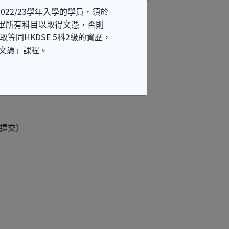
 查詢詳情及預約到佐敦教學中心遞交課程報名表。
022/23學年入學的學員，須於
功修畢所有科目以取得文憑，否則
等同HKDSE 5科2級的資歷，
育文憑」課程。
提交）