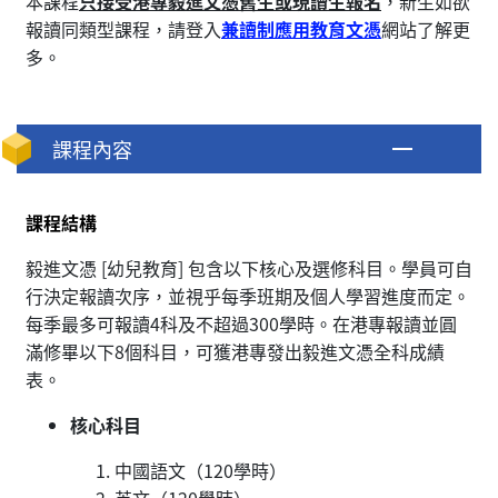
本課程
只接受港專毅進文憑舊生或現讀生報名
，新生如欲
報讀同類型課程，請登入
兼讀制應用教育文憑
網站了解更
多。
課程內容
課程結構
毅進文憑 [幼兒教育] 包含以下核心及選修科目。學員可自
行決定報讀次序，並視乎每季班期及個人學習進度而定。
每季最多可報讀4科及不超過300學時。在港專報讀並圓
滿修畢以下8個科目，可獲港專發出毅進文憑全科成績
表。
核心科目
中國語文（120學時）
英文（120學時）