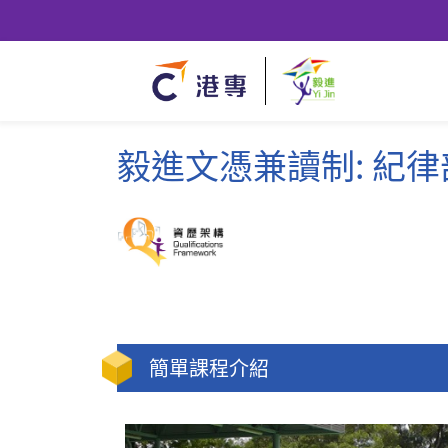
毅進文憑兼讀制: 紀
簡單課程介紹