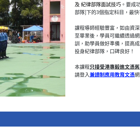
及 紀律部隊面試技巧
。要成
部隊]下的3個指定科目，最快
課程導師經驗豐富，如由資深
至畢業後，學員可繼續透過網
訓，助學員做好準備，提高成
投身紀律部隊，口碑良好！
本課程
只接受港專毅進文憑舊
請登入
兼讀制應用教育文憑
網