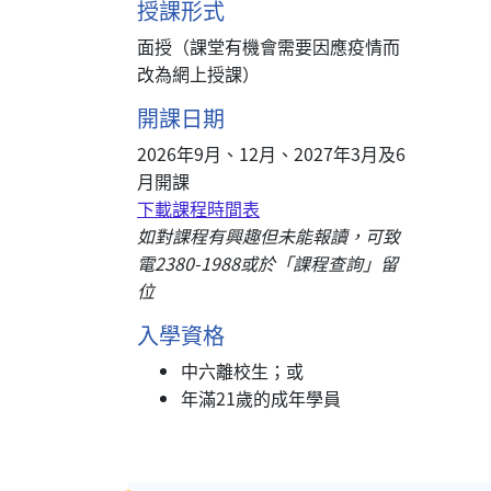
授課形式
面授（課堂有機會需要因應疫情而
改為網上授課）
開課日期
2026年9月、12月、2027年3月及6
月開課
下載課程時間表
如對課程有興趣但未能報讀，可致
電2380-1988或於「課程查詢」留
位
入學資格
中六離校生；或
年滿21歲的成年學員