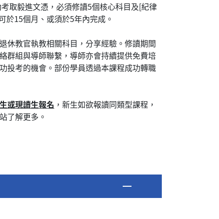
功考取毅進文憑，必須修讀5個核心科目及[紀律
可於15個月、或須於5年內完成。
退休教官執教相關科目，分享經驗。修讀期間
絡群組與導師聯繫，導師亦會持續提供免費培
功投考的機會。部份學員透過本課程成功轉職
生或現讀生報名
，新生如欲報讀同類型課程，
站了解更多。