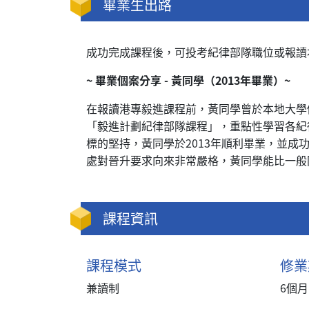
畢業生出路
成功完成課程後，可投考紀律部隊職位或報讀
~ 畢業個案分享 - 黃同學（2013年畢業）~
在報讀港專毅進課程前，黃同學曾於本地大學
「毅進計劃紀律部隊課程」，重點性學習各紀
標的堅持，黃同學於2013年順利畢業，並
處對晉升要求向來非常嚴格，黃同學能比一般
課程資訊
課程模式
修業
兼讀制
6個