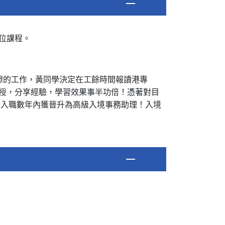
位課程。
想的工作，黃同學決定在工餘時間報讀港專
授，分享經驗，學習效果事半功倍！憑著對目
，入職數年內獲晉升為高級入境事務助理！入境