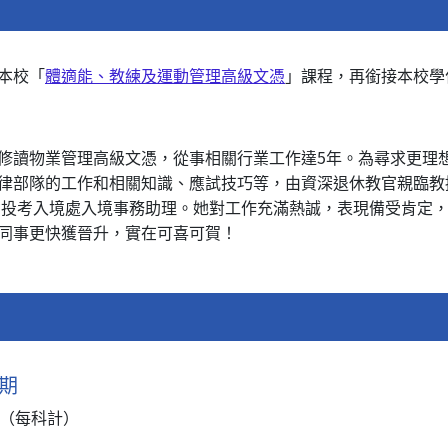
本校「
體適能、教練及運動管理高級文憑
」課程，再銜接本校學
修讀物業管理高級文憑，從事相關行業工作達5年。為尋求更理
律部隊的工作和相關知識、應試技巧等，由資深退休教官親臨教
成功投考入境處入境事務助理。她對工作充滿熱誠，表現備受肯定
同事更快獲晉升，實在可喜可賀！
期
月（每科計）