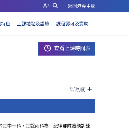
返回港專主網
程特色
上課地點及設施
課程認可及資助
查看上課時間表
全部打開
]的其中一科，其餘兩科為：
紀律部隊體能訓練