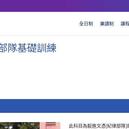
全日制
兼讀制
課
律部隊基礎訓練
此科目為毅進文憑[紀律部隊