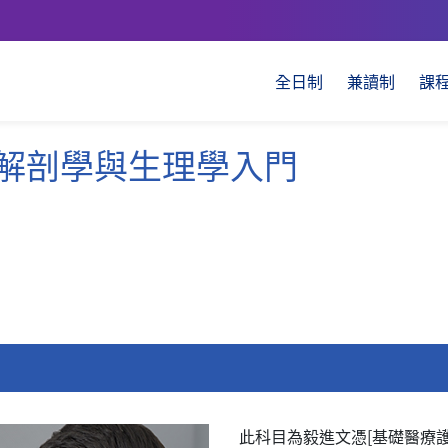
全日制
兼讀制
課
體解剖學與生理學入門
此科目為毅進文憑[基礎醫療