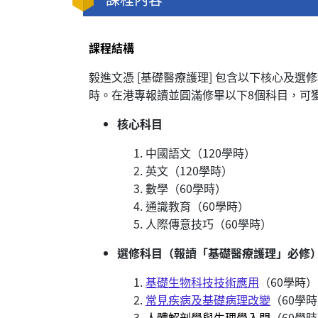
課程結構
毅進文憑 [基礎醫療護理] 包含以下核心及
時。在港專報讀並圓滿修畢以下8個科目，可
核心科目
中國語文（120學時）
英文（120學時）
數學（60學時）
通識教育（60學時）
人際傳意技巧（60學時）
選修科目（報讀「基礎醫療護理」必修
基礎生物科技技術應用
（60學時）
常見疾病及基礎病理改變
（60學
人體解剖學與生理學入門
（60學