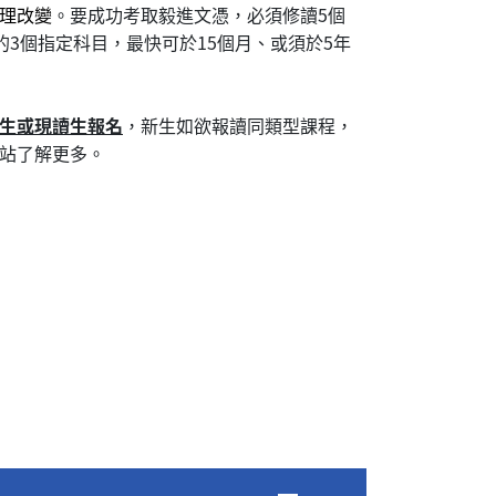
理改變
。要成功考取毅進文憑，必須修讀5個
的3個指定科目，最快可於15個月、或須於5年
生或現讀生報名
，新生如欲報讀同類型課程，
站了解更多。