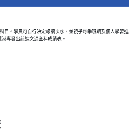
選修科目。學員可自行決定報讀次序，並視乎每季班期及個人學習進
獲港專發出毅進文憑全科成績表。
）
時）
時）