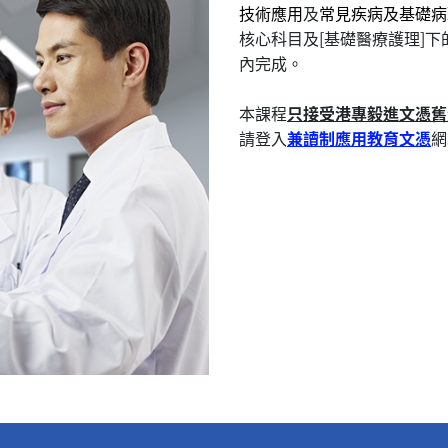
技術應用
及
常見疾病及基礎病
核心科目及[基礎醫療護理]下
內完成。
本課程
只接受港專毅進文憑舊
請登入
兼讀制應用教育文憑
網