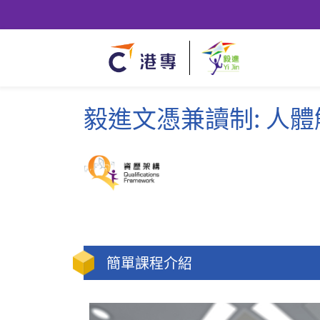
毅進文憑兼讀制: 人
簡單課程介紹