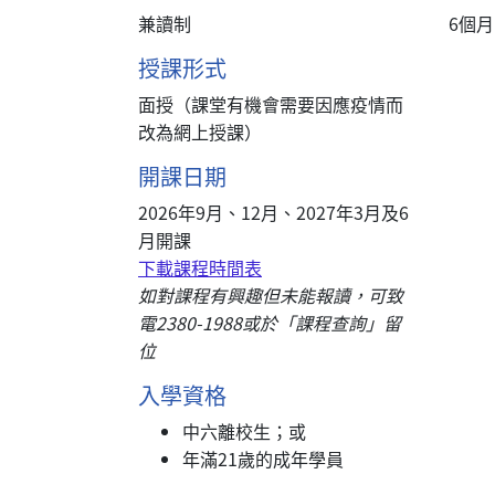
兼讀制
6個
授課形式
面授（課堂有機會需要因應疫情而
改為網上授課）
開課日期
2026年9月、12月、2027年3月及6
月開課
下載課程時間表
如對課程有興趣但未能報讀，可致
電2380-1988或於「課程查詢」留
位
入學資格
中六離校生；或
年滿21歲的成年學員