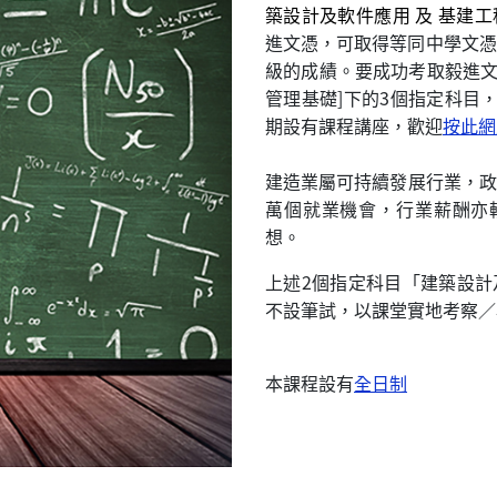
築設計及軟件應用 及 基建
進文憑，可取得等同中學文憑
級的成績。要成功考取毅進文
管理基礎]下的3個指定科目
期設有課程講座，歡迎
按此網
建造業屬可持續發展行業，政
萬個就業機會，行業薪酬亦較
想。
上述2個指定科目「建築設
不設筆試，以課堂實地考察／
本課程設有
全日制