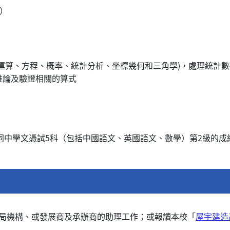
時）
運算、方程、概率、統計分析、坐標幾何和三角學)，處理統計數
推論及驗證相關的算式
同中學文憑試5科（包括中國語文、英國語文、數學）第2級的成
局機構、或發展商及承辦商的助理工作；或報讀本校「
屋宇建造