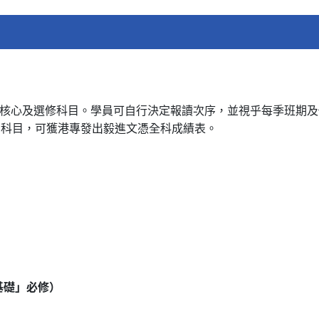
以下核心及選修科目。學員可自行決定報讀次序，並視乎每季班期
個科目，可獲港專發出毅進文憑全科成績表。
基礎」必修）