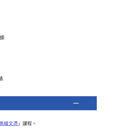
據
績
高級文憑
」課程。