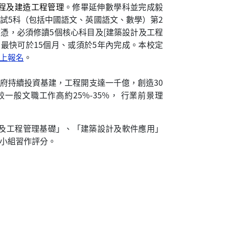
工程及建造工程管理
。修畢延伸數學科並完成毅
試5科（包括中國語文、英國語文、數學）第2
憑，必須修讀5個核心科目及[建築設計及工程
，最快可於15個月、或須於5年內完成。本校定
上報名
。
府持續投資基建，工程開支達一千億，創造30
一般文職工作高約25%-35%， 行業前景理
計及工程管理基礎」、「建築設計及軟件應用」
小組習作評分。