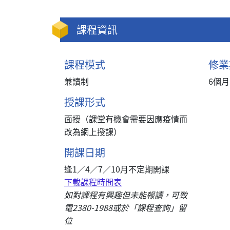
課程資訊
課程模式
修業
兼讀制
6個
授課形式
面授（課堂有機會需要因應疫情而
改為網上授課）
開課日期
逢1／4／7／10月不定期開課
下載課程時間表
如對課程有興趣但未能報讀，可致
電2380-1988或於「課程查詢」留
位