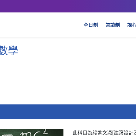
全日制
兼讀制
課
數學
此科目為毅進文憑[建築設計